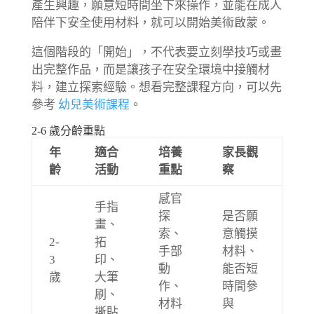
產生興趣，願意短時間坐下來操作，並能在成人
陪伴下安全使用材料，就可以開始美術啟蒙。
這個階段的「開始」，不代表要立刻學技巧或畫
出完整作品，而是讓孩子在安全環境中接觸材
料，建立探索經驗。想看完整課程方向，可以先
參考
幼兒美術課程
。
2-6 歲分齡重點
年
適合
培養
家長觀
齡
活動
重點
察
感官
手指
探
是否願
畫、
索、
意觸摸
2-
拓
手部
材料、
3
印、
動
能否短
歲
大筆
作、
時間參
刷、
材料
與
撕貼