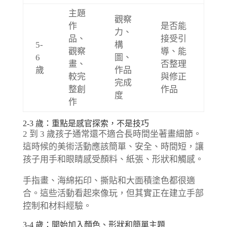
主題
觀察
作
是否能
力、
品、
接受引
5-
構
觀察
導、能
6
圖、
畫、
否整理
歲
作品
較完
與修正
完成
整創
作品
度
作
2-3 歲：重點是感官探索，不是技巧
2 到 3 歲孩子通常還不適合長時間坐著畫細節。
這時候的美術活動應該簡單、安全、時間短，讓
孩子用手和眼睛感受顏料、紙張、形狀和觸感。
手指畫、海綿拓印、撕貼和大面積塗色都很適
合。這些活動看起來像玩，但其實正在建立手部
控制和材料經驗。
3-4 歲：開始加入顏色、形狀和簡單主題