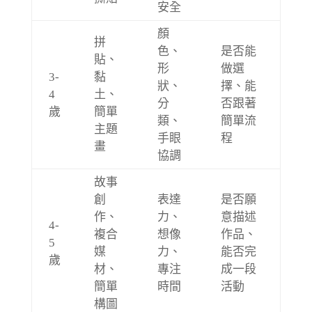
安全
顏
拼
色、
是否能
貼、
形
做選
3-
黏
狀、
擇、能
4
土、
分
否跟著
歲
簡單
類、
簡單流
主題
手眼
程
畫
協調
故事
創
表達
是否願
作、
力、
意描述
4-
複合
想像
作品、
5
媒
力、
能否完
歲
材、
專注
成一段
簡單
時間
活動
構圖