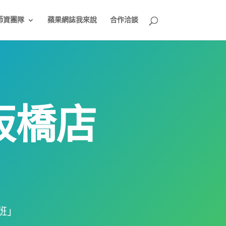
師資團隊
蘋果網誌我來說
合作洽談
！
板橋店
」
班」