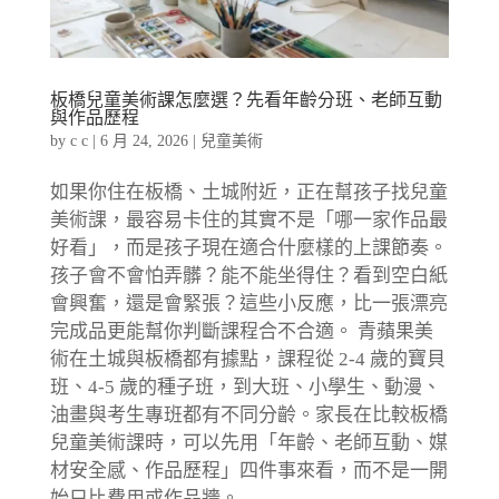
板橋兒童美術課怎麼選？先看年齡分班、老師互動
與作品歷程
by
c c
|
6 月 24, 2026
|
兒童美術
如果你住在板橋、土城附近，正在幫孩子找兒童
美術課，最容易卡住的其實不是「哪一家作品最
好看」，而是孩子現在適合什麼樣的上課節奏。
孩子會不會怕弄髒？能不能坐得住？看到空白紙
會興奮，還是會緊張？這些小反應，比一張漂亮
完成品更能幫你判斷課程合不合適。 青蘋果美
術在土城與板橋都有據點，課程從 2-4 歲的寶貝
班、4-5 歲的種子班，到大班、小學生、動漫、
油畫與考生專班都有不同分齡。家長在比較板橋
兒童美術課時，可以先用「年齡、老師互動、媒
材安全感、作品歷程」四件事來看，而不是一開
始只比費用或作品牆。...