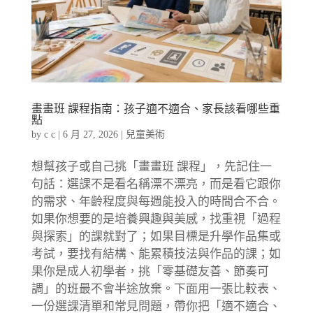
畫畫班 課程指南：孩子適不適合、家長該看哪些重
點
by
c c
|
6 月 27, 2026
|
兒童美術
想幫孩子或自己挑「畫畫班 課程」，先記住一
句話：選課不是看名稱漂不漂亮，而是看它跟你
的需求、年齡程度與每週能投入的時間合不合。
如果你想要的是培養興趣與美感，找重視「過程
與探索」的課就對了；如果目標是升學作品集或
考試，要找有結構、能累積技法與作品的課；如
果你是成人初學者，挑「零基礎友善、節奏可
調」的班最不會半途放棄。下面用一張比較表、
一份選課清單和常見問題，帶你把「適不適合、