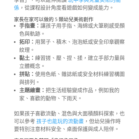
學習」，可以延伸閱讀
玩中學與兒童美術的關
係
，從課程設計角度看遊戲如何變成能力。
家長在家可以做的 5 類幼兒美術創作
手指畫：
讓孩子用手指、海綿或大筆刷感受顏
色與軌跡。
拓印：
用葉子、積木、泡泡紙或安全印章觀察
紋理。
黏土：
練習搓、壓、捏、揉，建立手部力量與
立體概念。
拼貼：
使用色紙、雜誌紙或安全材料練習構圖
與排列。
主題繪畫：
把生活經驗變成作品，例如我的
家、喜歡的動物、下雨天。
如果孩子喜歡流動、混色與大面積顏料探索，也
可以參考
孩子也能玩的流動畫
，但幼兒操作時
要特別注意材料安全、桌面保護與成人陪伴。