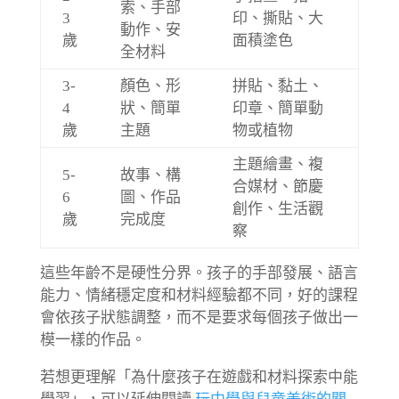
索、手部
3
印、撕貼、大
動作、安
歲
面積塗色
全材料
3-
顏色、形
拼貼、黏土、
4
狀、簡單
印章、簡單動
歲
主題
物或植物
主題繪畫、複
5-
故事、構
合媒材、節慶
6
圖、作品
創作、生活觀
歲
完成度
察
這些年齡不是硬性分界。孩子的手部發展、語言
能力、情緒穩定度和材料經驗都不同，好的課程
會依孩子狀態調整，而不是要求每個孩子做出一
模一樣的作品。
若想更理解「為什麼孩子在遊戲和材料探索中能