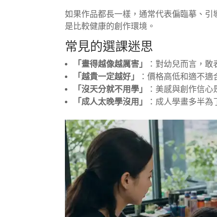
如果作品都長一樣，通常代表偏臨摹、引
是比較健康的創作環境。
常見的選課迷思
「畫得越像越厲害」
：對幼兒而言，敢
「越貴一定越好」
：價格高低和適不適
「沒天分就不用學」
：美感與創作信心
「成人太晚學沒用」
：成人學畫多半為