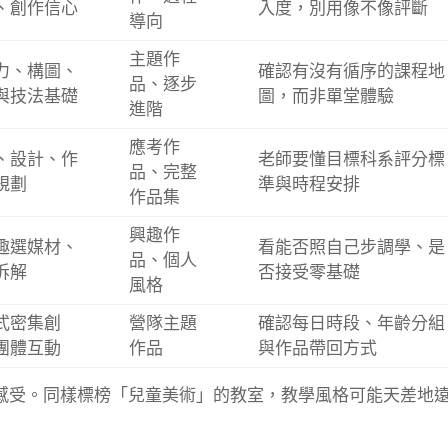
、創作信心
入度，別用像不像評斷
導向
主題作
力、構圖、
確認有沒有循序的課程地
品、逐步
與技法基礎
圖，而非單堂體驗
進階
應考作
、設計、作
老師要懂目標科系評分標
品、完整
規劃
準與時程安排
作品集
興趣作
趣選媒材、
看能否照自己步調學、是
品、個人
拆解
否接受零基礎
風格
式密集創
營隊主題
確認每日時段、年齡分組
團體互動
作品
與作品帶回方式
感受。同樣標榜「兒童美術」的教室，教學風格可能天差地