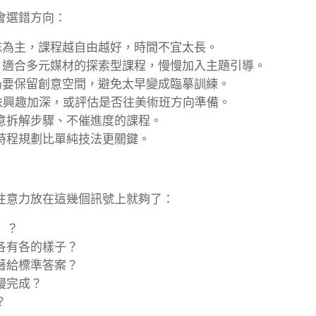
會選錯方向：
抹為主，課程越自由越好，時間不宜太長。
，適合多元媒材的探索型課程，慢慢加入主題引導。
仍要保留創意空間，避免太早變成臨摹訓練。
依興趣加深，或評估是否往美術班方向準備。
意拆解步驟、不催進度的課程。
時程規劃比單純技法更關鍵。
注意力放在這幾個訊號上就夠了：
」？
各有各的樣子？
著給標準答案？
慢完成？
？