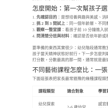
怎麼開始：第一次幫孩子選
先確認目的
：是想培養興趣與美感、消
挑 2 到 3 間試上
：同一個年齡層、不同
觀察一整堂課
：看孩子前 10 分鐘進
問清楚分班與材料
：確認是否依年齡或
要準備的東西其實很少：幼兒階段通常教
孩子當天精神狀態好就行。下一步怎麼判斷
打分數，分數最高的那一間，通常就是最
不同藝術課程怎麼比：一張
下面這張表把家長最常猶豫的幾種課程類
課程類型
適合對象
學習
幼兒探索
感官
2-6 歲幼兒