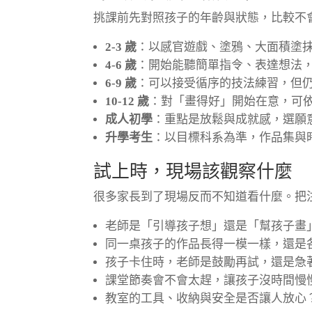
挑課前先對照孩子的年齡與狀態，比較不
2-3 歲
：以感官遊戲、塗鴉、大面積塗
4-6 歲
：開始能聽簡單指令、表達想法
6-9 歲
：可以接受循序的技法練習，但
10-12 歲
：對「畫得好」開始在意，可
成人初學
：重點是放鬆與成就感，選願
升學考生
：以目標科系為準，作品集與
試上時，現場該觀察什麼
很多家長到了現場反而不知道看什麼。把
老師是「引導孩子想」還是「幫孩子畫
同一桌孩子的作品長得一模一樣，還是
孩子卡住時，老師是鼓勵再試，還是急
課堂節奏會不會太趕，讓孩子沒時間慢
教室的工具、收納與安全是否讓人放心