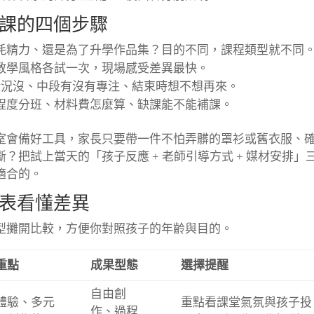
課的四個步驟
耗精力、還是為了升學作品集？目的不同，課程類型就不同
教學風格各試一次，現場感受差異最快。
入狀況沒、中段有沒有專注、結束時想不想再來。
程度分班、材料費怎麼算、缺課能不能補課。
室會備好工具，家長只要帶一件不怕弄髒的罩衫或舊衣服、
？把試上當天的「孩子反應 + 老師引導方式 + 媒材安排」
適合的。
表看懂差異
型攤開比較，方便你對照孩子的年齡與目的。
重點
成果型態
選擇提醒
自由創
體驗、多元
重點看課堂氣氛與孩子投
作、過程