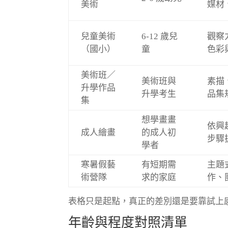
美術
媒材
兒童美術
6-12 歲兒
觀察
（國小）
童
色彩
美術班／
美術班與
素描
升學作品
升學考生
品集
集
想學畫畫
依興
成人繪畫
的成人初
步驟
學者
寒暑假藝
有短期需
主題
術營隊
求的家庭
作、
表格只是起點，真正的差別還是要靠試上
年齡與程度對照清單