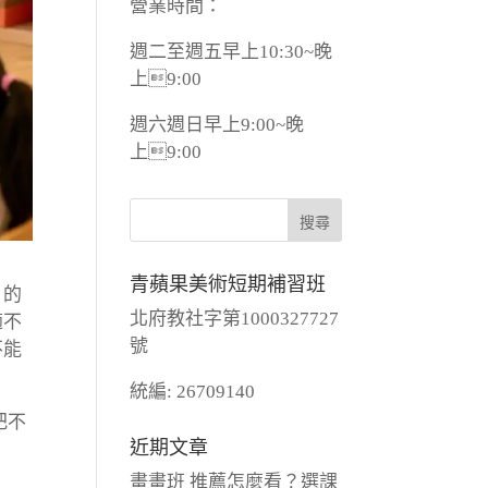
營業時間：
週二至週五早上10:30~晚
上9:00
週六週日早上9:00~晚
上9:00
青蘋果美術短期補習班
」的
北府教社字第1000327727
適不
號
不能
統編: 26709140
把不
近期文章
畫畫班 推薦怎麼看？選課