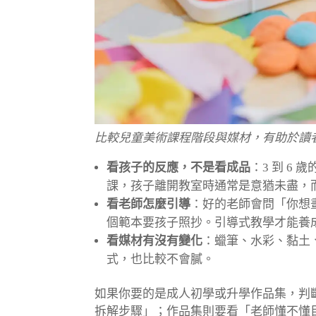
比較兒童美術課程階段與媒材，有助於讀
看孩子的反應，不是看成品
：3 到 6
課，孩子離開教室時通常是意猶未盡，
看老師怎麼引導
：好的老師會問「你想
個範本要孩子照抄。引導式教學才能養
看媒材有沒有變化
：蠟筆、水彩、黏土
式，也比較不會膩。
如果你要的是成人初學或升學作品集，判
拆解步驟」；作品集則要看「老師懂不懂