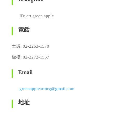
ID: art.green.apple
電話
土城:
02-2263-1570
板橋: 02-2272-1557
Email
greenappleartorg@gmail.com
地址