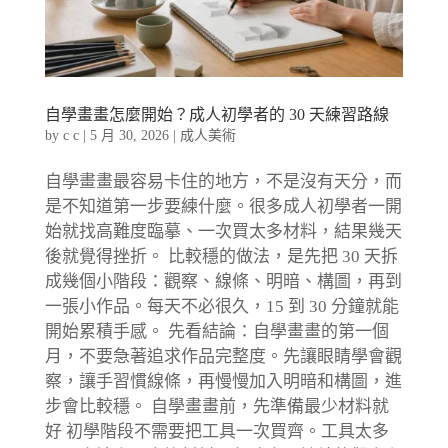
自學畫畫怎麼開始？成人初學者的 30 天練習路線
by
c c
|
5 月 30, 2026
|
成人美術
自學畫畫最容易卡住的地方，不是沒有天分，而
是不知道第一步要練什麼。很多成人初學者一開
始就找高難度臨摹、一次買太多材料，結果幾天
後就覺得挫折。 比較穩的做法，是先把 30 天拆
成幾個小階段：觀察、線條、明暗、構圖，再到
一張小作品。每天不必很久，15 到 30 分鐘就能
開始累積手感。 先看結論：自學畫畫的第一個
月，不要急著追求作品完整度。先讓眼睛學會觀
察，讓手習慣線條，再慢慢加入明暗和構圖，進
步會比較穩。 自學畫畫前，先準備最少材料就
好 初學階段不需要把工具一次買齊。工具太多