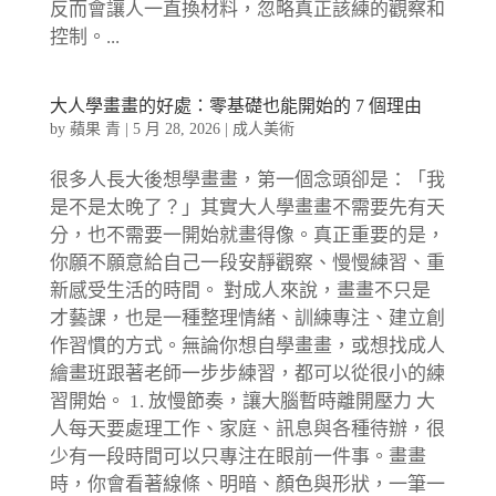
反而會讓人一直換材料，忽略真正該練的觀察和
控制。...
大人學畫畫的好處：零基礎也能開始的 7 個理由
by
蘋果 青
|
5 月 28, 2026
|
成人美術
很多人長大後想學畫畫，第一個念頭卻是：「我
是不是太晚了？」其實大人學畫畫不需要先有天
分，也不需要一開始就畫得像。真正重要的是，
你願不願意給自己一段安靜觀察、慢慢練習、重
新感受生活的時間。 對成人來說，畫畫不只是
才藝課，也是一種整理情緒、訓練專注、建立創
作習慣的方式。無論你想自學畫畫，或想找成人
繪畫班跟著老師一步步練習，都可以從很小的練
習開始。 1. 放慢節奏，讓大腦暫時離開壓力 大
人每天要處理工作、家庭、訊息與各種待辦，很
少有一段時間可以只專注在眼前一件事。畫畫
時，你會看著線條、明暗、顏色與形狀，一筆一