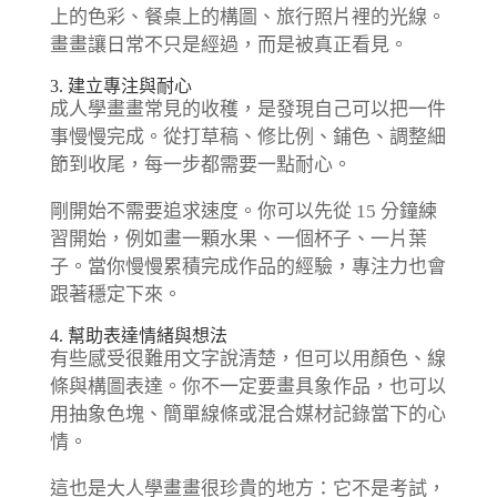
上的色彩、餐桌上的構圖、旅行照片裡的光線。
畫畫讓日常不只是經過，而是被真正看見。
3. 建立專注與耐心
成人學畫畫常見的收穫，是發現自己可以把一件
事慢慢完成。從打草稿、修比例、鋪色、調整細
節到收尾，每一步都需要一點耐心。
剛開始不需要追求速度。你可以先從 15 分鐘練
習開始，例如畫一顆水果、一個杯子、一片葉
子。當你慢慢累積完成作品的經驗，專注力也會
跟著穩定下來。
4. 幫助表達情緒與想法
有些感受很難用文字說清楚，但可以用顏色、線
條與構圖表達。你不一定要畫具象作品，也可以
用抽象色塊、簡單線條或混合媒材記錄當下的心
情。
這也是大人學畫畫很珍貴的地方：它不是考試，