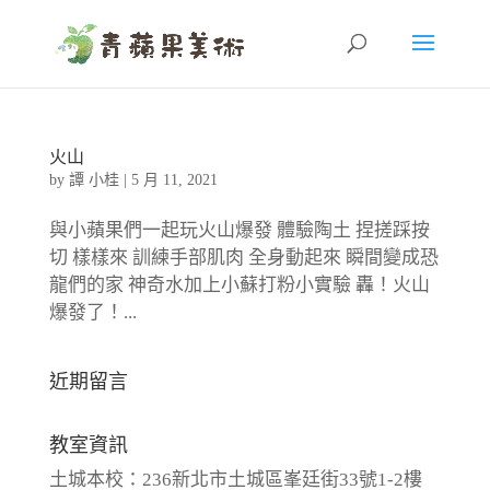
火山
by
譚 小桂
|
5 月 11, 2021
與小蘋果們一起玩火山爆發 體驗陶土 捏搓踩按
切 樣樣來 訓練手部肌肉 全身動起來 瞬間變成恐
龍們的家 神奇水加上小蘇打粉小實驗 轟！火山
爆發了！...
近期留言
教室資訊
土城本校：236新北市土城區峯廷街33號1-2樓