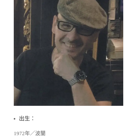
出生：
1972年／波蘭