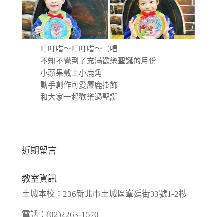
叮叮噹～叮叮噹～（唱 

不知不覺到了充滿歡樂聖誕的月份 

小蘋果戴上小鹿角 

動手創作可愛麋鹿掛飾 

和大家一起歡樂過聖誕
近期留言
教室資訊
土城本校：236新北市土城區峯廷街33號1-2樓
電話：(02)2263-1570