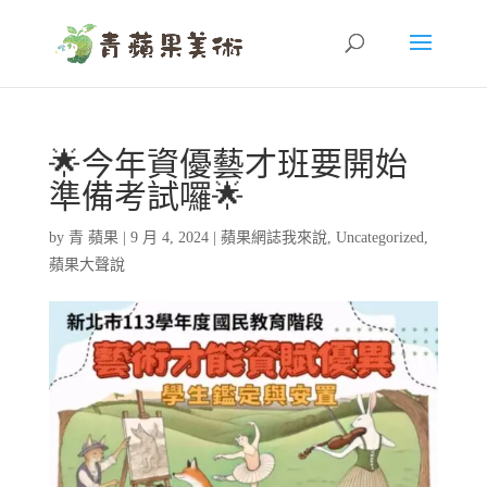
🌟今年資優藝才班要開始
準備考試囉🌟
by
青 蘋果
|
9 月 4, 2024
|
蘋果網誌我來說
,
Uncategorized
,
蘋果大聲說