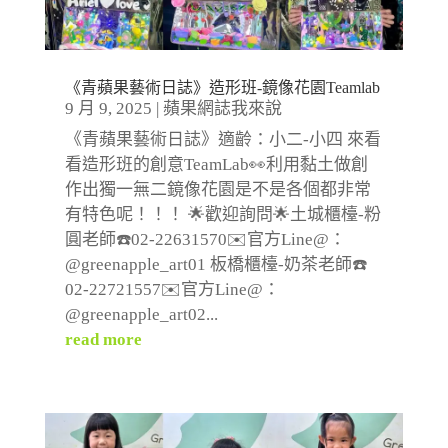
《青蘋果藝術日誌》造形班-鏡像花園Teamlab
9 月 9, 2025
|
蘋果網誌我來說
《青蘋果藝術日誌》適齡：小二-小四 來看
看造形班的創意TeamLab👀利用黏土做創
作出獨一無二鏡像花園是不是各個都非常
有特色呢！！！ 🌟歡迎詢問🌟土城櫃檯-粉
圓老師☎️02-22631570✉️官方Line@：
@greenapple_art01 板橋櫃檯-奶茶老師☎️
02-22721557✉️官方Line@：
@greenapple_art02...
read more