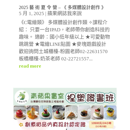
2025 藝 術 夏 令 營 – 《 多媒體設計創作 》
5 月 1, 2025
|
蘋果網誌我來說
《C電繪類》 多媒體設計創作類 ✧課程介
紹： 只要一台IPAD，老師帶你創造科技的
趣味。 適齡：國小低年級以上 ★可愛動物
跳跳營 ★電繪LINE貼圖 ★麥塊遊戲設計
歡迎詢問土城櫃檯-粉圓老師02-22631570
板橋櫃檯-奶茶老師 02-22721557...
read more