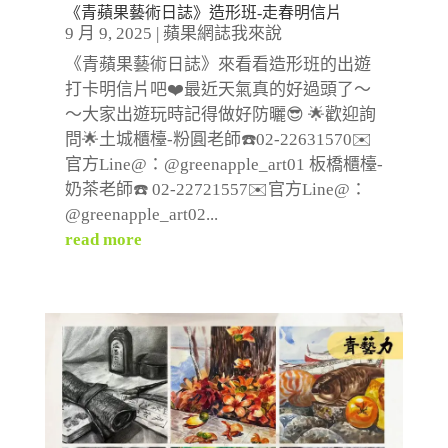
《青蘋果藝術日誌》造形班-走春明信片
9 月 9, 2025
|
蘋果網誌我來說
《青蘋果藝術日誌》來看看造形班的出遊
打卡明信片吧❤️最近天氣真的好過頭了～
～大家出遊玩時記得做好防曬😎 🌟歡迎詢
問🌟土城櫃檯-粉圓老師☎️02-22631570✉️
官方Line@：@greenapple_art01 板橋櫃檯-
奶茶老師☎️ 02-22721557✉️官方Line@：
@greenapple_art02...
read more