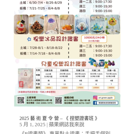
2025 藝 術 夏 令 營 – 《 捏塑證書班 》
5 月 1, 2025
|
蘋果網誌我來說
《B證書類》 專業黏土證書：手把手個別