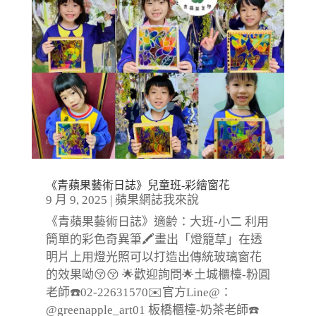
《青蘋果藝術日誌》兒童班-彩繪窗花
9 月 9, 2025
|
蘋果網誌我來說
《青蘋果藝術日誌》適齡：大班-小二 利用
簡單的彩色奇異筆🖍️畫出「燈籠草」在透
明片上用燈光照可以打造出傳統玻璃窗花
的效果呦😚😚 🌟歡迎詢問🌟土城櫃檯-粉圓
老師☎️02-22631570✉️官方Line@：
@greenapple_art01 板橋櫃檯-奶茶老師☎️