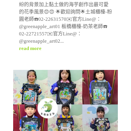
紛的背景加上黏土做的海芋創作出最可愛
的花季風景😍😍 🌟歡迎詢問🌟土城櫃檯-粉
圓老師☎️02-22631570✉️官方Line@：
@greenapple_art01 板橋櫃檯-奶茶老師☎️
02-22721557✉️官方Line@：
@greenapple_art02...
read more