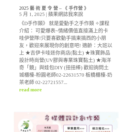
2025 藝 術 夏 令 營 – 《 手作營 》
5 月 1, 2025
|
蘋果網誌我來說
《D手作類》 就是愛動手之手作類 ✧課程
介紹： 可愛爆表~情緒價值直接滿上的卡
哇伊營隊!只要喜歡動手搞東搞西的小朋
友，歡迎來展現你的創意吧! 適齡：大班以
上 ★吉伊卡哇迷你商店(黏土) ★珠寶飾品
設計時尚營(UV膠與專業珠寶黏土) ★海洋
奇「鏡」與娃包DIY (扭扭棒) 歡迎詢問土
城櫃檯-粉圓老師02-22631570 板橋櫃檯-奶
茶老師 02-22721557...
read more