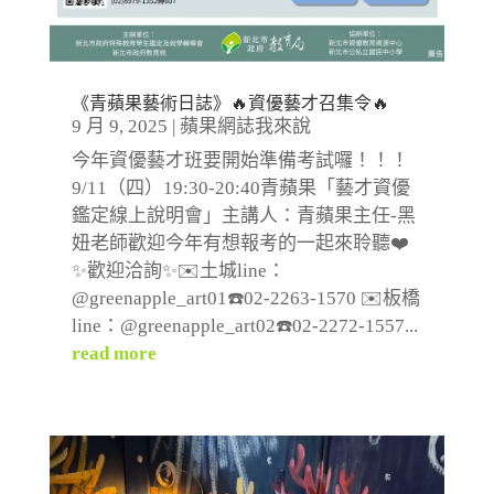
《青蘋果藝術日誌》🔥資優藝才召集令🔥
9 月 9, 2025
|
蘋果網誌我來說
今年資優藝才班要開始準備考試囉！！！
9/11（四）19:30-20:40青蘋果「藝才資優
鑑定線上說明會」主講人：青蘋果主任-黑
妞老師歡迎今年有想報考的一起來聆聽❤️
✨歡迎洽詢✨✉️土城line：
@greenapple_art01☎️02-2263-1570 ✉️板橋
line：@greenapple_art02☎️02-2272-1557...
read more