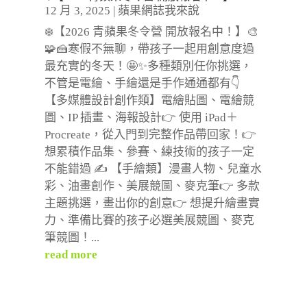
12 月 3, 2025
|
蘋果網誌我來說
❄️【2026 青蘋果冬令營 開放報名中！】🎨
🧩🍰寒假不無聊，帶孩子一起用創意度過
最充實的冬天！🤩✨多種類別任你挑選，
不管是電繪、手繪還是手作通通都有👇
【多媒體設計創作類】電繪貼圖、電繪競
圖、IP 插畫、海報設計👉 使用 iPad＋
Procreate，從入門到完整作品帶回家！👉
想累積作品集、參賽、練技術的孩子一定
不能錯過 ✍️ 【手繪類】漫畫人物、兒童水
彩、油畫創作、美展競圖、麥克筆👉 多款
主題挑選，畫出你的創意👉 想提升繪畫實
力、準備比賽的孩子必選美展競圖、麥克
筆競圖！...
read more