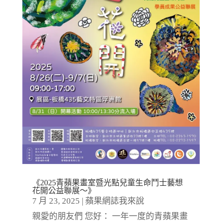
《2025青蘋果畫室暨光點兒童生命鬥士藝想
花開公益聯展～》
7 月 23, 2025
|
蘋果網誌我來說
親愛的朋友們 您好： 一年一度的青蘋果畫