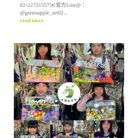
02-22721557✉️官方Line@：
@greenapple_art02...
read more