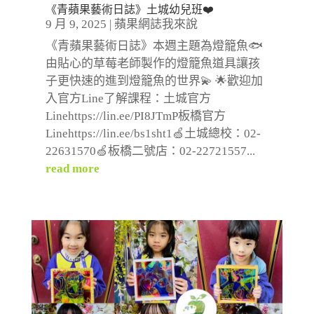
《青蘋果藝術日誌》土城幼兒班❤️
9 月 9, 2025
|
蘋果網誌我來說
《青蘋果藝術日誌》本週主題為燈籠魚🐟
由貼心的草莓老師製作的燈籠魚道具讓孩
子更快速的進到燈籠魚的世界💫 🌟歡迎加
入官方Line了解課程：土城官方
Linehttps://lin.ee/PI8JTmP板橋官方
Linehttps://lin.ee/bs1sht1🍏土城總校：02-
22631570🍏板橋二號店：02-22721557...
read more