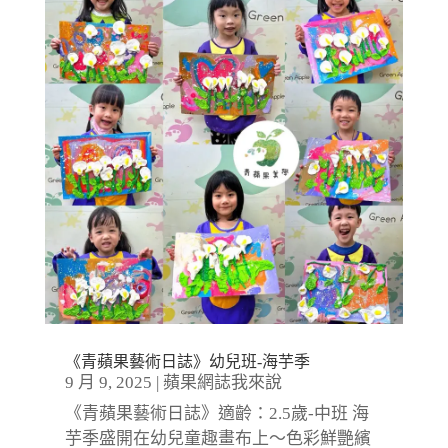
《青蘋果藝術日誌》幼兒班-海芋季
9 月 9, 2025
|
蘋果網誌我來說
《青蘋果藝術日誌》適齡：2.5歲-中班 海
芋季盛開在幼兒童趣畫布上～色彩鮮艷繽