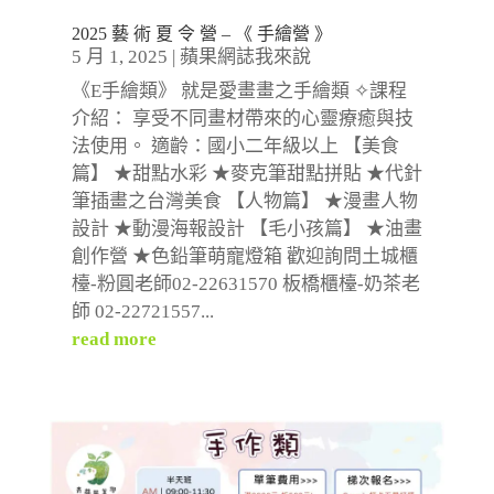
2025 藝 術 夏 令 營 – 《 手繪營 》
5 月 1, 2025
|
蘋果網誌我來說
《E手繪類》 就是愛畫畫之手繪類 ✧課程
介紹： 享受不同畫材帶來的心靈療癒與技
法使用。 適齡：國小二年級以上 【美食
篇】 ★甜點水彩 ★麥克筆甜點拼貼 ★代針
筆插畫之台灣美食 【人物篇】 ★漫畫人物
設計 ★動漫海報設計 【毛小孩篇】 ★油畫
創作營 ★色鉛筆萌寵燈箱 歡迎詢問土城櫃
檯-粉圓老師02-22631570 板橋櫃檯-奶茶老
師 02-22721557...
read more