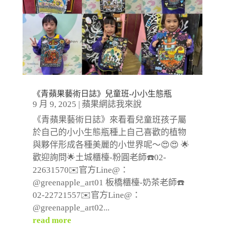
《青蘋果藝術日誌》兒童班-小小生態瓶
9 月 9, 2025
|
蘋果網誌我來說
《青蘋果藝術日誌》來看看兒童班孩子屬
於自己的小小生態瓶種上自己喜歡的植物
與夥伴形成各種美麗的小世界呢～😍😍 🌟
歡迎詢問🌟土城櫃檯-粉圓老師☎️02-
22631570✉️官方Line@：
@greenapple_art01 板橋櫃檯-奶茶老師☎️
02-22721557✉️官方Line@：
@greenapple_art02...
read more