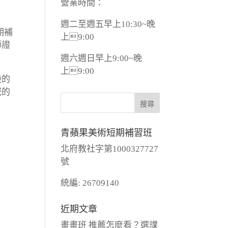
營業時間：
週二至週五早上10:30~晚
期補
上9:00
師證
週六週日早上9:00~晚
上9:00
般的
域的
青蘋果美術短期補習班
北府教社字第1000327727
號
統編: 26709140
近期文章
畫畫班 推薦怎麼看？選課