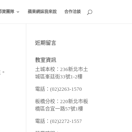
師資團隊
蘋果網誌我來說
合作洽談
近期留言
教室資訊
土城本校：236新北市土
主。
城區峯廷街33號1-2樓
電話：(02)2263-1570
板橋分校：220新北市板
橋區合宜一路57號1樓
電話：(02)2272-1557