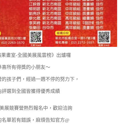
青蘋果畫室-全國美展風雲榜》出爐囉
恭喜所有得獎的小朋友～
營的孩子們，經過一週不停的努力下，
內評選到全國皆獲得優秀成績
2/7美展競賽營熱烈報名中，歡迎洽詢
的名單若有錯誤，麻煩告知官方@