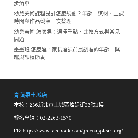
步清單
幼兒美術課程設計怎麼規劃？年齡、媒材、上課
時間與作品觀察一次整理
幼兒美術 怎麼選：選擇重點、比較方式與常見
問題
畫畫班 怎麼選：家長選課前最該看的年齡、興
趣與課程節奏
青蘋果土城店
本校：236新北市土城區峰廷街33號1樓
報名專線：02-2263-1570
FB: https://www.facebook.com/greenappleart.org/