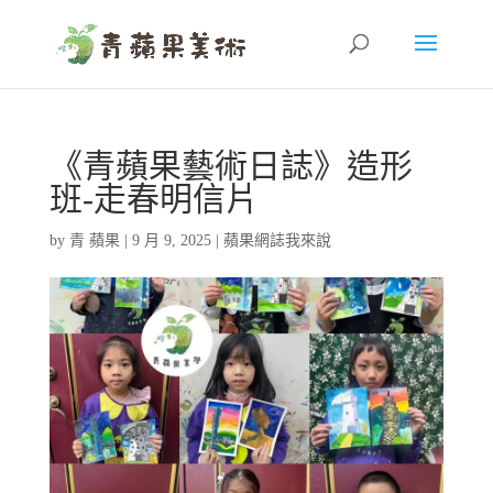
《青蘋果藝術日誌》造形
班-走春明信片
by
青 蘋果
|
9 月 9, 2025
|
蘋果網誌我來說