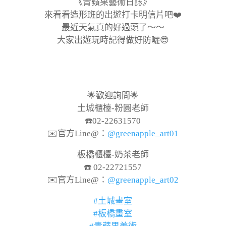
《青蘋果藝術日誌》
來看看造形班的出遊打卡明信片吧❤️
最近天氣真的好過頭了～～
大家出遊玩時記得做好防曬😎
🌟歡迎詢問🌟
土城櫃檯-粉圓老師
☎️02-22631570
✉️官方Line@：
@greenapple_art01
板橋櫃檯-奶茶老師
☎️ 02-22721557
✉️官方Line@：
@greenapple_art02
#土城畫室
#板橋畫室