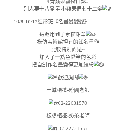
《青蘋果藝術日誌》
別人要十八變 看小蘋果們七十二變
10/8-10/12造形班《名畫變變變》
這週用到了素描鉛筆
模仿美術館裡有的知名畫作
比較特別的是~
加入了一點色鉛筆的色彩
把自創作名畫變得更加繽紛
歡迎詢問
土城櫃檯-粉圓老師
02-22631570
板橋櫃檯-奶茶老師
02-22721557