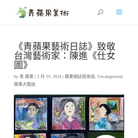
《青蘋果藝術日誌》致敬
台灣藝術家：陳進《仕女
圖》
by
青 蘋果
|
3 月 19, 2024
|
蘋果網誌我來說
,
Uncategorized
,
蘋果大聲說