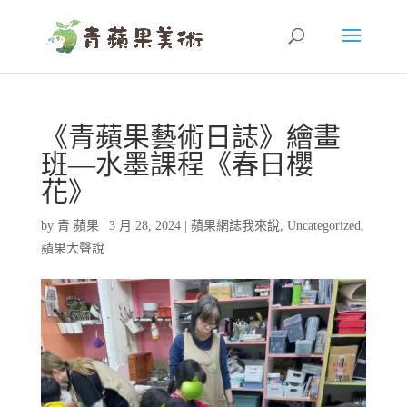
《青蘋果藝術日誌》繪畫
班—水墨課程《春日櫻
花》
by
青 蘋果
|
3 月 28, 2024
|
蘋果網誌我來說
,
Uncategorized
,
蘋果大聲說