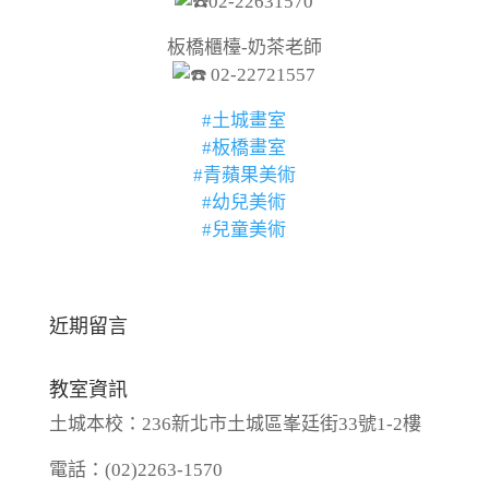
02-22631570
板橋櫃檯-奶茶老師
02-22721557
#土城畫室
#板橋畫室
#青蘋果美術
#幼兒美術
#兒童美術
近期留言
教室資訊
土城本校：236新北市土城區峯廷街33號1-2樓
電話：(02)2263-1570