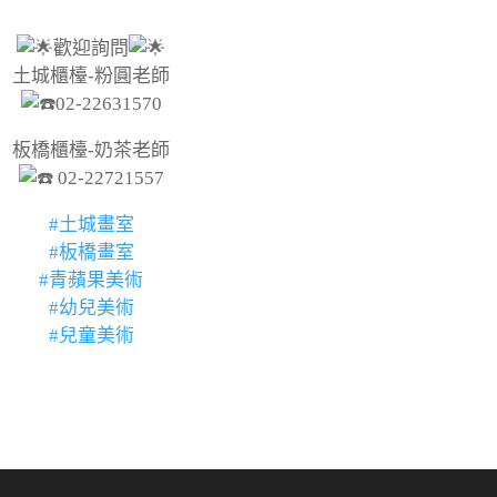
歡迎詢問
土城櫃檯-粉圓老師
02-22631570
板橋櫃檯-奶茶老師
02-22721557
#土城畫室
#板橋畫室
#青蘋果美術
#幼兒美術
#兒童美術