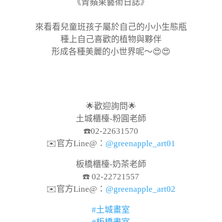
《青蘋果藝術日誌》
來看看兒童班孩子屬於自己的小小生態瓶
種上自己喜歡的植物與夥伴
形成各種美麗的小世界呢～😍😍
🌟歡迎詢問🌟
土城櫃檯-粉圓老師
☎️02-22631570
✉️官方Line@：
@greenapple_art01
板橋櫃檯-奶茶老師
☎️ 02-22721557
✉️官方Line@：
@greenapple_art02
#土城畫室