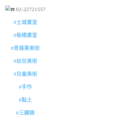
02-22721557
#土城畫室
#板橋畫室
#青蘋果美術
#幼兒美術
#兒童美術
#手作
#黏土
#三麗鷗