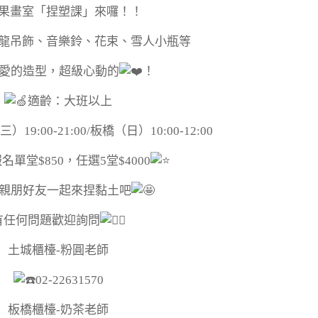
果畫室「捏塑課」來囉！！
龍吊飾、音樂鈴、花束、雪人小瓶等
愛的造型，超級心動的
！
適齡：大班以上
9:00-21:00/板橋（日）10:00-12:00
名單堂$850，任選5堂$4000
親朋好友一起來捏黏土吧
有任何問題歡迎詢問
土城櫃檯-粉圓老師
02-22631570
板橋櫃檯-奶茶老師