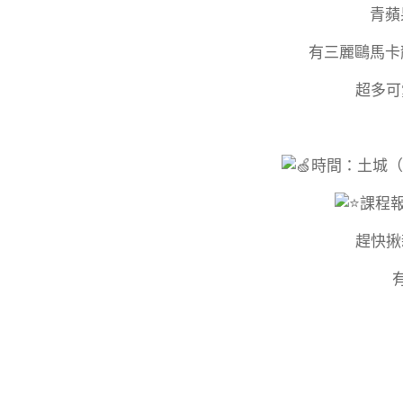
青蘋
有三麗鷗馬卡
超多可
時間：土城（三）1
課程報
趕快揪