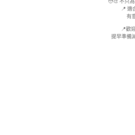
🧑‍🎨 
📍 
有
📍歡
提早準備