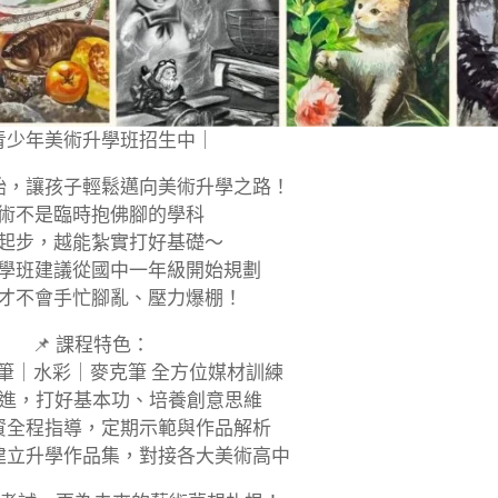
青少年美術升學班招生中｜
始，讓孩子輕鬆邁向美術升學之路！
術不是臨時抱佛腳的學科
起步，越能紮實打好基礎～
學班建議從國中一年級開始規劃
才不會手忙腳亂、壓力爆棚！
📌 課程特色：
炭筆｜水彩｜麥克筆 全方位媒材訓練
漸進，打好基本功、培養創意思維
師資全程指導，定期示範與作品解析
生建立升學作品集，對接各大美術高中