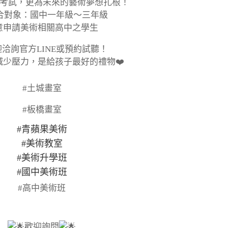
不只為考試，更為未來的藝術夢想扎根！
適合對象：國中一年級～三年級
意申請美術相關高中之學生
迎洽詢官方LINE或預約試聽！
減少壓力，是給孩子最好的禮物❤️
#土城畫室
#板橋畫室
#青蘋果美術
#美術教室
#美術升學班
#國中美術班
#高中美術班
歡迎詢問