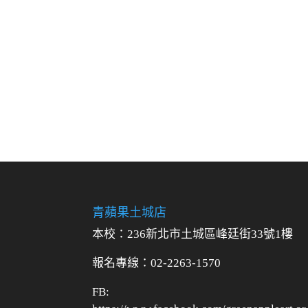
青蘋果土城店
本校：236新北市土城區峰廷街33號1樓
報名專線：02-2263-1570
FB: