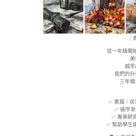
｜
從一年級開
美
越早
我們的升
三年級
✅ 素描｜
✅ 循序
✅ 專業
✅ 幫助學