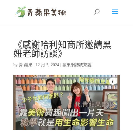
《感謝哈利知商所邀請黑
妞老師訪談》
by
青 蘋果
|
12 月 5, 2024
|
蘋果網誌我來說